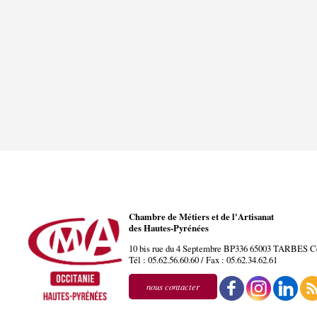
Chambre de Métiers et de l'Artisanat
des Hautes-Pyrénées
10 bis rue du 4 Septembre BP336
65003
TARBES
C
Tél :
05.62.56.60.60
/ Fax :
05.62.34.62.61
nous contacter