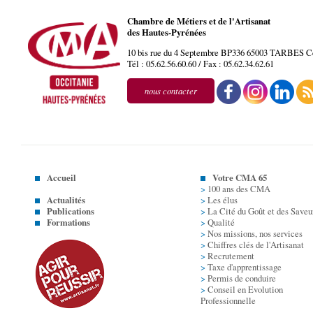
Chambre de Métiers et de l'Artisanat
des Hautes-Pyrénées
10 bis rue du 4 Septembre BP336
65003
TARBES
C
Tél :
05.62.56.60.60
/ Fax :
05.62.34.62.61
nous contacter
Accueil
Votre CMA 65
>
100 ans des CMA
Actualités
>
Les élus
Publications
>
La Cité du Goût et des Saveu
Formations
>
Qualité
>
Nos missions, nos services
>
Chiffres clés de l'Artisanat
>
Recrutement
>
Taxe d'apprentissage
>
Permis de conduire
>
Conseil en Evolution
Professionnelle