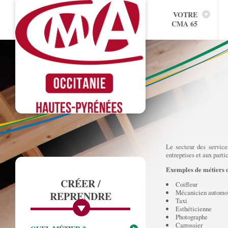
VOTRE
CMA 65
Le secteur des service
entreprises et aux partic
Exemples de métiers d
CRÉER /
Coiffeur
Mécanicien automo
REPRENDRE
Taxi
Esthéticienne
Photographe
Carrossier