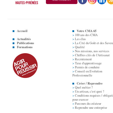
Accueil
Votre CMA 65
>
100 ans des CMA
Actualités
>
Les élus
Publications
>
La Cité du Goût et des Saveu
Formations
>
Qualité
>
Nos missions, nos services
>
Chiffres clés de l'Artisanat
>
Recrutement
>
Taxe d'apprentissage
>
Permis de conduire
>
Conseil en Evolution
Professionnelle
Créer / Reprendre
>
Quel métier ?
>
Un artisan, c'est quoi ?
>
Conditions requises / obligat
pour exercer
>
Parcours du créateur
>
Reprendre une entreprise