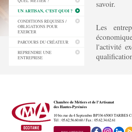
QUEL MÉTIER ?
savoir.
UN ARTISAN, C'EST QUOI ?
CONDITIONS REQUISES /
Les entrep
OBLIGATIONS POUR
EXERCER
économique 
PARCOURS DU CRÉATEUR
l'activité e
REPRENDRE UNE
qualificatio
ENTREPRISE
Chambre de Métiers et de l'Artisanat
des Hautes-Pyrénées
10 bis rue du 4 Septembre BP336
65003
TARBES
C
Tél :
05.62.56.60.60
/ Fax :
05.62.34.62.61
nous contacter