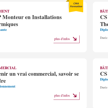
MENT
BÂT
Monteur en Installations
CS
rmiques
The
ante
Dipl
Durée 
plus d'infos
MERCIAL
BÂT
nir un vrai commercial, savoir se
CS
dre
Dipl
tionnement
Durée 
plus d'infos