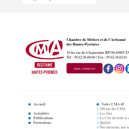
Chambre de Métiers et de l'Artisanat
des Hautes-Pyrénées
10 bis rue du 4 Septembre BP336
65003
T
Tél :
05.62.56.60.60
/ Fax :
05.62.34.62.61
nous contacter
Accueil
Votre CMA 65
>
100 ans des CMA
Actualités
>
Les élus
Publications
>
La Cité du Goût et 
t nous...
Formations
>
Qualité
>
Nos missions, nos s