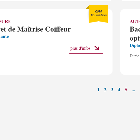
FURE
AUT
et de Maîtrise Coiffeur
Bac
opt
ante
Dipl
plus d'infos
Durée 
1
2
3
4
5
...