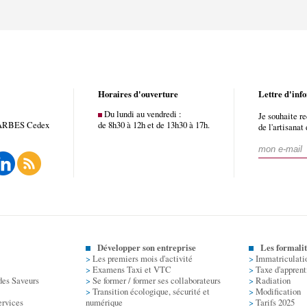
Horaires d'ouverture
Lettre d'inf
Du lundi au vendredi :
Je souhaite re
ARBES
Cedex
de 8h30 à 12h et de 13h30 à 17h.
de l'artisanat
Développer son entreprise
Les formalit
>
Les premiers mois d'activité
>
Immatriculati
>
Examens Taxi et VTC
>
Taxe d'apprent
des Saveurs
>
Se former / former ses collaborateurs
>
Radiation
>
Transition écologique, sécurité et
>
Modification
ervices
numérique
>
Tarifs 2025