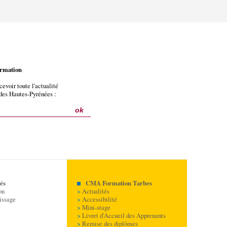
ormation
cevoir toute l'actualité
 des Hautes-Pyrénées :
és
CMA Formation Tarbes
on
>
Actualités
issage
>
Accessibilité
>
Mini-stage
>
Livret d'Accueil des Apprenants
>
Remise des diplômes