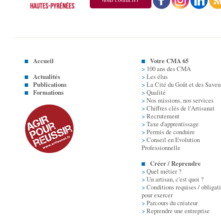
Accueil
Votre CMA 65
>
100 ans des CMA
Actualités
>
Les élus
Publications
>
La Cité du Goût et des Saveu
Formations
>
Qualité
>
Nos missions, nos services
>
Chiffres clés de l'Artisanat
>
Recrutement
>
Taxe d'apprentissage
>
Permis de conduire
>
Conseil en Evolution
Professionnelle
Créer / Reprendre
>
Quel métier ?
>
Un artisan, c'est quoi ?
>
Conditions requises / obligat
pour exercer
>
Parcours du créateur
>
Reprendre une entreprise