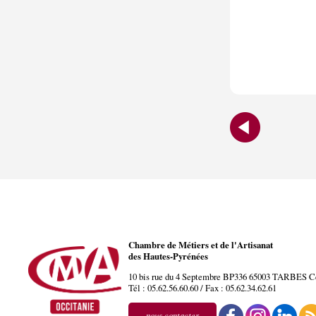
Chambre de Métiers et de l'Artisanat
des Hautes-Pyrénées
10 bis rue du 4 Septembre BP336
65003
TARBES
C
Tél :
05.62.56.60.60
/ Fax :
05.62.34.62.61
nous contacter