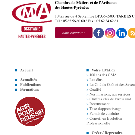
Chambre de Métiers et de l'Artisanat
des Hautes-Pyrénées
10 bis rue du 4 Septembre BP336
65003
TARBES
C
Tél :
05.62.56.60.60
/ Fax :
05.62.34.62.61
nous contacter
Accueil
Votre CMA 65
>
100 ans des CMA
Actualités
>
Les élus
Publications
>
La Cité du Goût et des Saveu
Formations
>
Qualité
>
Nos missions, nos services
>
Chiffres clés de l'Artisanat
>
Recrutement
>
Taxe d'apprentissage
>
Permis de conduire
>
Conseil en Evolution
Professionnelle
Créer / Reprendre