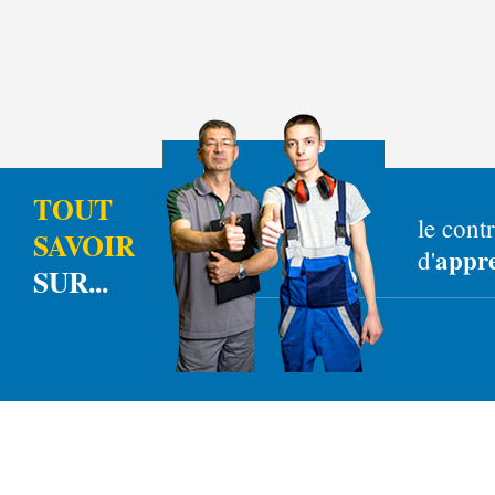
TOUT
le contr
SAVOIR
appre
d'
SUR...