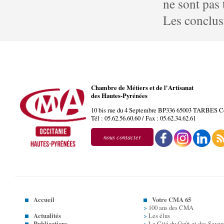
ne sont pas
Les conclusi
Chambre de Métiers et de l'Artisanat
des Hautes-Pyrénées
10 bis rue du 4 Septembre BP336
65003
TARBES
C
Tél :
05.62.56.60.60
/ Fax :
05.62.34.62.61
nous contacter
Accueil
Votre CMA 65
>
100 ans des CMA
Actualités
>
Les élus
Publications
>
La Cité du Goût et des Saveu